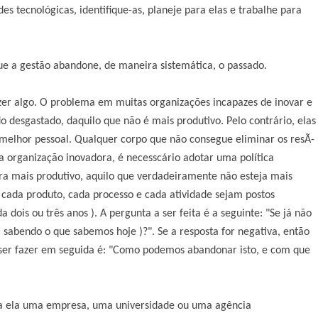
es tecnológicas, identifique-as, planeje para elas e trabalhe para
ue a gestão abandone, de maneira sistemática, o passado.
zer algo. O problema em muitas organizações incapazes de inovar e
 desgastado, daquilo que não é mais produtivo. Pelo contrário, elas
 melhor pessoal. Qualquer corpo que não consegue eliminar os resÃ­
a organização inovadora, é necesscário adotar uma política
ra mais produtivo, aquilo que verdadeiramente não esteja mais
 cada produto, cada processo e cada atividade sejam postos
dois ou três anos ). A pergunta a ser feita é a seguinte: "Se já não
 sabendo o que sabemos hoje )?". Se a resposta for negativa, então
 ser fazer em seguida é: "Como podemos abandonar isto, e com que
eja ela uma empresa, uma universidade ou uma agência