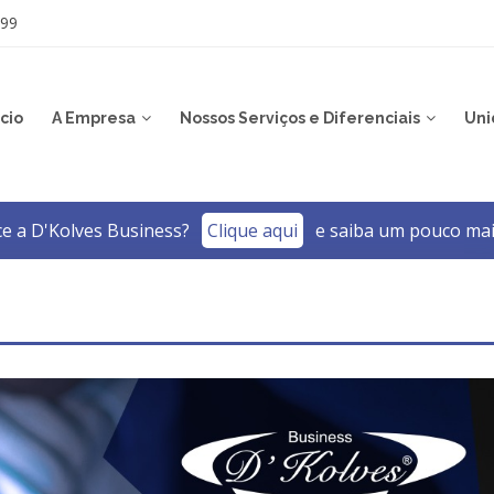
999
icio
A Empresa
Nossos Serviços e Diferenciais
Uni
e a D'Kolves Business?­
Clique aqui
e saiba um pouco mai