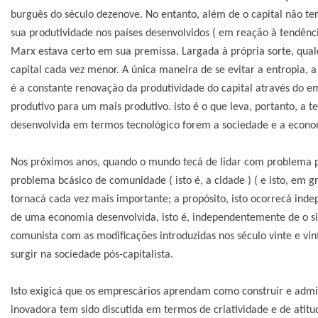
burguês do século dezenove. No entanto, além de o capital não t
sua produtividade nos países desenvolvidos ( em reação à tendênci
Marx estava certo em sua premissa. Largada à própria sorte, qu
capital cada vez menor. A única maneira de se evitar a entropia, 
é a constante renovação da produtividade do capital através do 
produtivo para um mais produtivo. isto é o que leva, portanto, a 
desenvolvida em termos tecnológico forem a sociedade e a econo
Nos próximos anos, quando o mundo tecá de lidar com problema p
problema bcásico de comunidade ( isto é, a cidade ) ( e isto, em 
tornacá cada vez mais importante; a propósito, isto ocorrecá inde
de uma economia desenvolvida, isto é, independentemente de o siste
comunista com as modificações introduzidas nos século vinte e vi
surgir na sociedade pós-capitalista.
Isto exigicá que os emprescários aprendam como construir e admi
inovadora tem sido discutida em termos de criatividade e de atitud