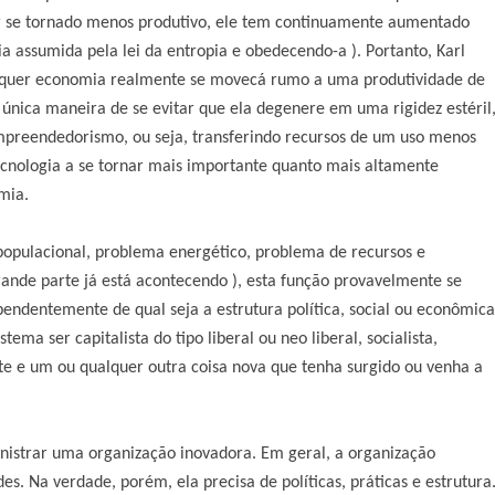
er se tornado menos produtivo, ele tem continuamente aumentado
a assumida pela lei da entropia e obedecendo-a ). Portanto, Karl
alquer economia realmente se movecá rumo a uma produtividade de
a única maneira de se evitar que ela degenere em uma rigidez estéril
empreendedorismo, ou seja, transferindo recursos de um uso menos
tecnologia a se tornar mais importante quanto mais altamente
mia.
opulacional, problema energético, problema de recursos e
grande parte já está acontecendo ), esta função provavelmente se
pendentemente de qual seja a estrutura política, social ou econômica
ma ser capitalista do tipo liberal ou neo liberal, socialista,
nte e um ou qualquer outra coisa nova que tenha surgido ou venha a
nistrar uma organização inovadora. Em geral, a organização
es. Na verdade, porém, ela precisa de políticas, práticas e estrutura