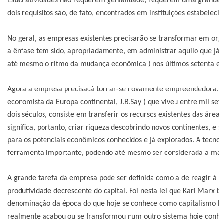
Estas atividades não requerem genialidade; requerem uma grande
dois requisitos são, de fato, encontrados em instituições estabele
No geral, as empresas existentes precisarão se transformar em or
a ênfase tem sido, apropriadamente, em administrar aquilo que já 
até mesmo o ritmo da mudança econômica ) nos últimos setenta e c
Agora a empresa precisacá tornar-se novamente empreendedora.
economista da Europa continental, J.B.Say ( que viveu entre mil set
dois séculos, consiste em transferir os recursos existentes das á
significa, portanto, criar riqueza descobrindo novos continentes, 
para os potenciais econômicos conhecidos e já explorados. A tecno
ferramenta importante, podendo até mesmo ser considerada a ma
A grande tarefa da empresa pode ser definida como a de reagir à le
produtividade decrescente do capital. Foi nesta lei que Karl Marx
denominação da época do que hoje se conhece como capitalismo li
realmente acabou ou se transformou num outro sistema hoje con