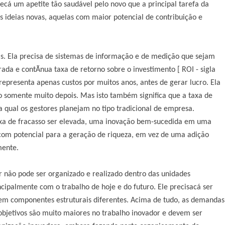
ecá um apetite tão saudável pelo novo que a principal tarefa da
s ideias novas, aquelas com maior potencial de contribuição e
icas. Ela precisa de sistemas de informação e de medição que sejam
da e contÃ­nua taxa de retorno sobre o investimento [ ROI - sigla
representa apenas custos por muitos anos, antes de gerar lucro. Ela
o somente muito depois. Mas isto também significa que a taxa de
 qual os gestores planejam no tipo tradicional de empresa.
taxa de fracasso ser elevada, uma inovação bem-sucedida em uma
com potencial para a geração de riqueza, em vez de uma adição
mente.
r não pode ser organizado e realizado dentro das unidades
cipalmente com o trabalho de hoje e do futuro. Ele precisacá ser
e em componentes estruturais diferentes. Acima de tudo, as demandas
 objetivos são muito maiores no trabalho inovador e devem ser