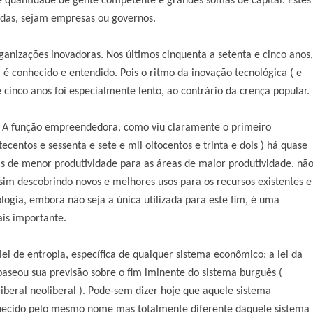
 quantidade de gente competente e grandes somas de capital. Estes
cidas, sejam empresas ou governos.
ganizações inovadoras. Nos últimos cinquenta a setenta e cinco anos,
é conhecido e entendido. Pois o ritmo da inovação tecnológica ( e
inco anos foi especialmente lento, ao contrário da crença popular.
 A função empreendedora, como viu claramente o primeiro
ecentos e sessenta e sete e mil oitocentos e trinta e dois ) há quase
reas de menor produtividade para as áreas de maior produtividade. nã
e sim descobrindo novos e melhores usos para os recursos existentes e
logia, embora não seja a única utilizada para este fim, é uma
is importante.
i de entropia, especí­fica de qualquer sistema econômico: a lei da
 baseou sua previsão sobre o fim iminente do sistema burguês (
beral neoliberal ). Pode-sem dizer hoje que aquele sistema
hecido pelo mesmo nome mas totalmente diferente daquele sistema