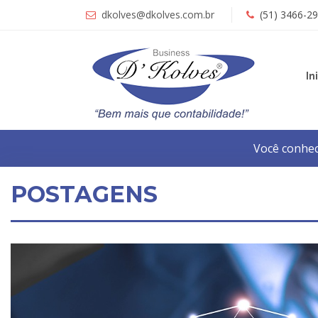
dkolves@dkolves.com.br
(51) 3466-2
In
Você conhec
POSTAGENS