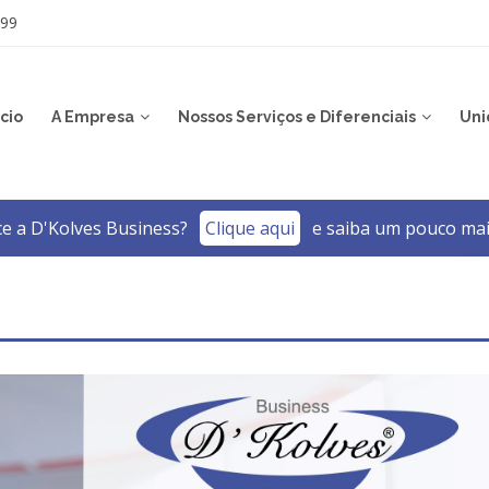
999
icio
A Empresa
Nossos Serviços e Diferenciais
Uni
e a D'Kolves Business?­
Clique aqui
e saiba um pouco mai