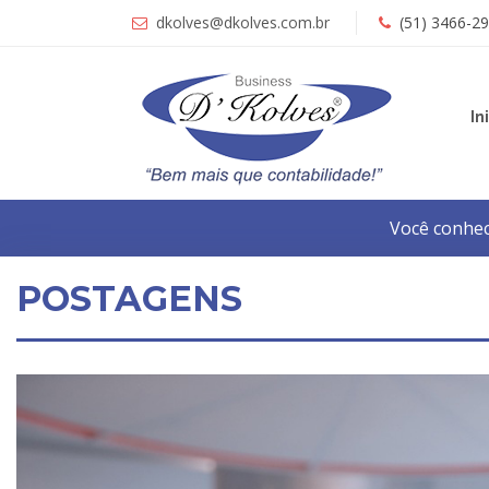
dkolves@dkolves.com.br
(51) 3466-2
In
Você conhec
POSTAGENS