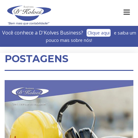
Você conhece a D'Kolves Business?­
Clique aqui
e saiba um
pouco mais sobre nós!
POSTAGENS