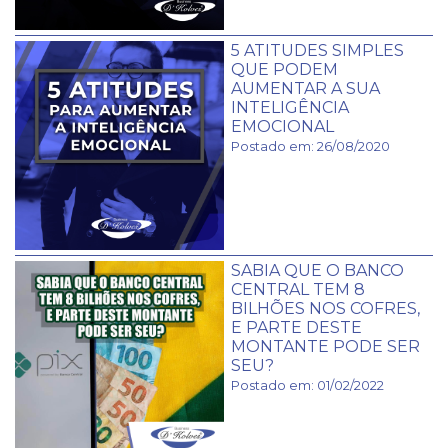
5 ATITUDES SIMPLES
QUE PODEM
AUMENTAR A SUA
INTELIGÊNCIA
EMOCIONAL
Postado em: 26/08/2020
SABIA QUE O BANCO
CENTRAL TEM 8
BILHÕES NOS COFRES,
E PARTE DESTE
MONTANTE PODE SER
SEU?
Postado em: 01/02/2022