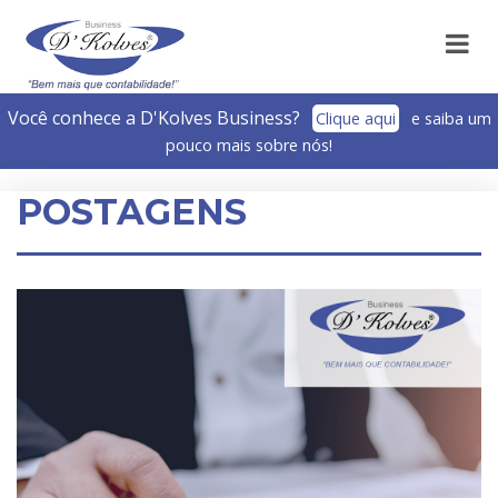
Você conhece a D'Kolves Business?­
Clique aqui
e saiba um
pouco mais sobre nós!
POSTAGENS