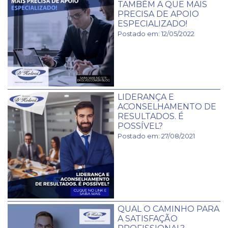
TAMBÉM A QUE MAIS
PRECISA DE APOIO
ESPECIALIZADO!
Postado em: 12/05/2022
LIDERANÇA E
ACONSELHAMENTO DE
RESULTADOS. É
POSSÍVEL?
Postado em: 27/08/2021
QUAL O CAMINHO PARA
A SATISFAÇÃO