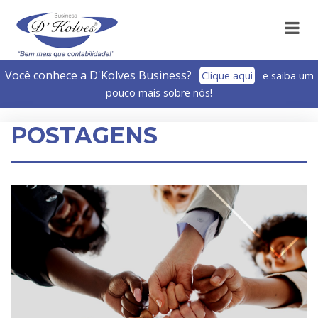
Você conhece a D'Kolves Business?­
Clique aqui
e saiba um
pouco mais sobre nós!
POSTAGENS