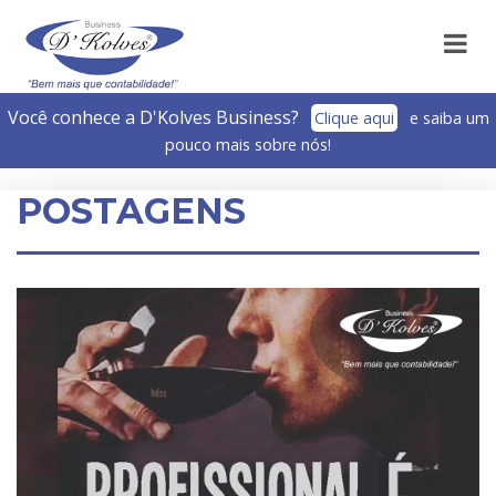
Você conhece a D'Kolves Business?­
Clique aqui
e saiba um
pouco mais sobre nós!
POSTAGENS