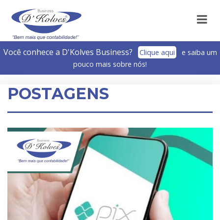
Você conhece a D'Kolves Business?­
Clique aqui
e saiba um
pouco mais sobre nós!
POSTAGENS