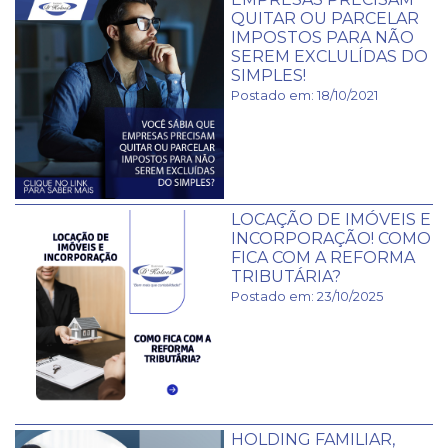
QUITAR OU PARCELAR
IMPOSTOS PARA NÃO
SEREM EXCLULÍDAS DO
SIMPLES!
Postado em: 18/10/2021
LOCAÇÃO DE IMÓVEIS E
INCORPORAÇÃO! COMO
FICA COM A REFORMA
TRIBUTÁRIA?
Postado em: 23/10/2025
HOLDING FAMILIAR,